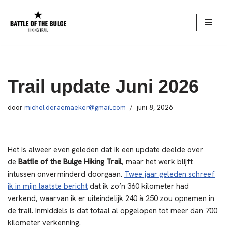
Spring
naar
de
inhoud
Trail update Juni 2026
door
michel.deraemaeker@gmail.com
juni 8, 2026
Het is alweer even geleden dat ik een update deelde over
de
Battle of the Bulge Hiking Trail
, maar het werk blijft
intussen onverminderd doorgaan.
Twee jaar geleden schreef
ik in mijn laatste bericht
dat ik zo’n 360 kilometer had
verkend, waarvan ik er uiteindelijk 240 à 250 zou opnemen in
de trail. Inmiddels is dat totaal al opgelopen tot meer dan 700
kilometer verkenning.